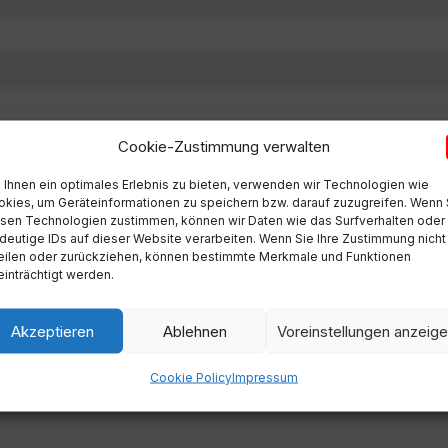
KANALANGELEGENHEITEN, WOHNUNGSVERGABEN INKL. MIE
Cookie-Zustimmung verwalten
SORGUNG, GEH- UND RADWEGE, WIRTSCHAFTSHOF, WINTE
ALL- UND MÜLLANGELEGENHEITEN, TIERKÖRPERVERWERTU
Ihnen ein optimales Erlebnis zu bieten, verwenden wir Technologien wie
kies, um Geräteinformationen zu speichern bzw. darauf zuzugreifen. Wenn 
sen Technologien zustimmen, können wir Daten wie das Surfverhalten oder
deutige IDs auf dieser Website verarbeiten. Wenn Sie Ihre Zustimmung nicht
eilen oder zurückziehen, können bestimmte Merkmale und Funktionen
inträchtigt werden.
Akzeptieren
Ablehnen
Voreinstellungen anzeig
Cookie Policy
Impressum