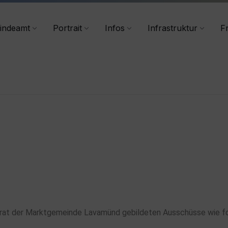
+43 4356/2555-40
indeamt
Portrait
Infos
Infrastruktur
Fr
derat der Marktgemeinde Lavamünd gebildeten Ausschüsse wie 