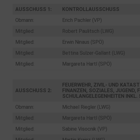
AUSSCHUSS 1:
KONTROLLAUSSCHUSS
Obmann:
Erich Pachler (VP)
Mitglied:
Robert Paulitsch (LWG)
Mitglied:
Erwin Ninaus (SPÖ)
Mitglied:
Bettina Sulzer-Gallant (LWG)
Mitglied:
Margareta Hartl (SPÖ)
FEUERWEHR, ZIVIL- UND KATA
AUSSCHUSS 2:
INANZEN, SOZIALES, JUGEND, F
CHULANGELEGENHEITEN INKL. 
Obmann:
Michael Riegler (LWG)
Mitglied:
Margareta Hartl (SPÖ)
Mitglied:
Sabine Visocnik (VP)
Mitglied:
Martin Krainz (LWG)