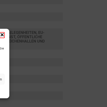
TANGELEGENHEITEN, EU-
RDIENST, ÖFFENTLICHE
NG, LEICHENHALLEN UND
Sie
en