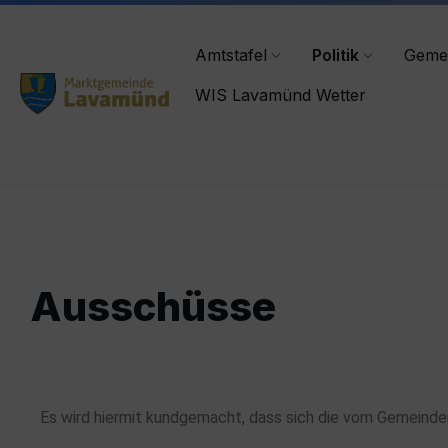
lavamuend@ktn.gde.at
+43 4356/2555-0
Amtstafel
Politik
Geme
WIS Lavamünd Wetter
Ausschüsse
Es wird hiermit kundgemacht, dass sich die vom Gemein