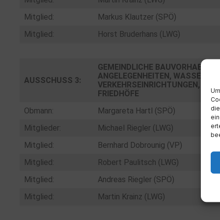
Mitglied:
Markus Klautzer (SPÖ)
Mitglied:
Horst Bruderhans (LWG)
GEMEINDLICHE BAUVORHABEN, 
ANGELEGENHEITEN, WASSERVER
AUSSCHUSS 3:
VERKEHRSEINRICHTUNGEN, ABF
Um 
FRIEDHÖFE
Coo
die
Obmann:
Margareta Hartl (SPÖ)
ein
ert
Mitglieder:
Michael Riegler (LWG)
bee
Mitglied:
Bernhard Dobrounig (VP)
Mitglied:
Robert Paulitsch (LWG)
Mitglied:
Andreas Riegler (SPÖ)
Mitglied:
Martin Krainz (LWG)