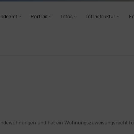
+43 4356/2555-40
indeamt
Portrait
Infos
Infrastruktur
Fr
meindewohnungen und hat ein Wohnungszuweisungsrecht f