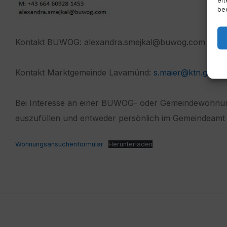
bee
Kontakt BUWOG: alexandra.smejkal@buwog.com bzw.
Kontakt Marktgemeinde Lavamünd:
s.maier@ktn.gde.at
Bei Interesse an einer BUWOG- oder Gemeindewohnun
auszufüllen und entweder persönlich im Gemeindeamt
Wohnungsansuchenformular
Herunterladen