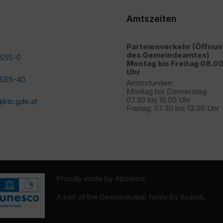
Amtszeiten
Parteienverkehr (Öffnu
des Gemeindeamtes)
2555-0
Montag bis Freitag 08.00
Uhr
2555-40
Amtsstunden:
Montag bis Donnerstag
07.30 bis 16.00 Uhr
ktn.gde.at
Freitag: 07.30 bis 13.00 Uhr
Proudly made by Alpsware
A part of the GemeindeApp family by Axandu