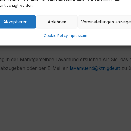
inträchtigt werden.
Akzeptieren
Ablehnen
Voreinstellungen anzeig
 0664 609281453
Cookie Policy
Impressum
bzw. Tel. 04356/2555-16
g in der Marktgemeinde Lavamünd ersuchen wir Sie, das
 abzugeben oder per E-Mail an
lavamuend@ktn.gde.at
zu ü