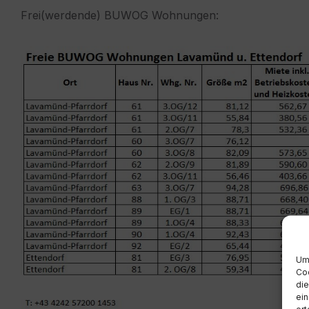
Frei(werdende) BUWOG Wohnungen:
Um 
Coo
die
ein
ert