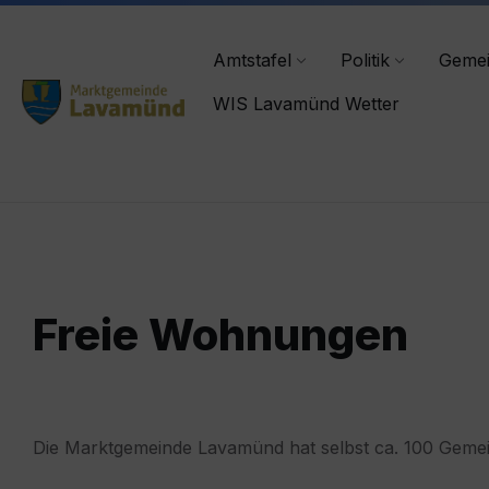
Skip
Skip
Skip
lavamuend@ktn.gde.at
+43 4356/2555-0
to
to
to
content
main
footer
Amtstafel
Politik
Geme
navigation
WIS Lavamünd Wetter
Freie Wohnungen
Die Marktgemeinde Lavamünd hat selbst ca. 100 Ge