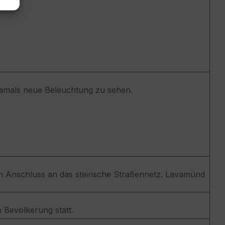
 damals neue Beleuchtung zu sehen.
 Anschluss an das steirische Straßennetz. Lavamünd
 Bevölkerung statt.