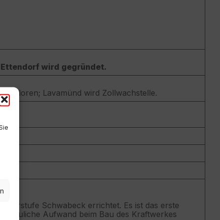
 Ettendorf wird gegründet.
s verloren; Lavamünd wird Zollwachstelle.
Sie
en
egerstufe Schwabeck errichtet. Es ist das erste
ige bauliche Aufwand beim Bau des Kraftwerkes