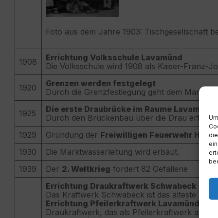
Foto aus dem Jahre 1903: Tischgesellschaft 
Errichtung Volksschule Lavamünd
1908
Die Volksschule wird 1908 als Kaiser-Franz-Jo
Grenzen werden festgelegt
1920
Durch die Grenzfestlegung geht dem Markt ein
Die erste Draubrücke im Raume Lavamünd w
1925
Durch den Brückenbau über die Drau erfolgt 
Um 
Coo
1929
Gründung der
Freiwilligen Feuerwehr Hart
die
ein
1930
Die Marktwasserleitung wird erbaut.
ert
bee
1939
Der
2. Weltkrieg
fordert 82 Gefallene
Errichtung Draukraftwerk Schwabeck
Das Kraftwerk Schwabeck ist das älteste Drau
Errichtung Pfeilerkraftwerk Lavamünd
Das 
Draukraftwerk, das als Pfeilerkraftwerk aus