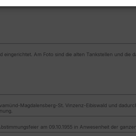
ung”).
d eingerichtet. Am Foto sind die alten Tankstellen und die
vamünd-Magdalensberg-St. Vinzenz-Eibiswald und dadurch
nung.
 Abstimmungsfeier am 09.10.1955 in Anwesenheit der ganzen