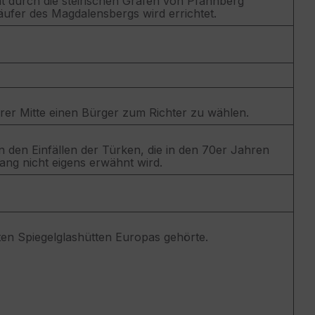
 durch die steirischen Grafen von Pfannberg
ufer des Magdalensbergs wird errichtet.
hrer Mitte einen Bürger zum Richter zu wählen.
den Einfällen der Türken, die in den 70er Jahren
ng nicht eigens erwähnt wird.
sten Spiegelglashütten Europas gehörte.