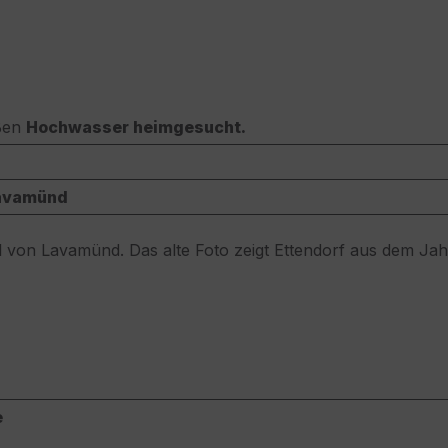
oßen
Hochwasser heimgesucht.
Lavamünd
il von Lavamünd. Das alte Foto zeigt Ettendorf aus dem Ja
e