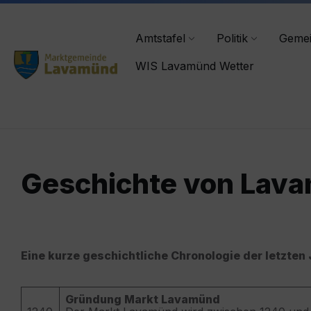
Skip
Skip
Skip
lavamuend@ktn.gde.at
+43 4356/2555-0
to
to
to
content
main
footer
Amtstafel
Politik
Geme
navigation
WIS Lavamünd Wetter
Geschichte von Lav
Eine kurze geschichtliche Chronologie der letzten
Gründung Markt Lavamünd