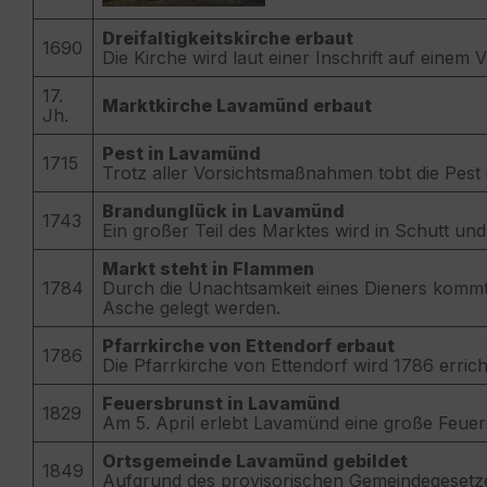
Dreifaltigkeitskirche erbaut
1690
Die Kirche wird laut einer Inschrift auf einem
17.
Marktkirche Lavamünd erbaut
Jh.
Pest in Lavamünd
1715
Trotz aller Vorsichtsmaßnahmen tobt die Pest
Brandunglück in Lavamünd
1743
Ein großer Teil des Marktes wird in Schutt und
Markt steht in Flammen
1784
Durch die Unachtsamkeit eines Dieners kommt 
Asche gelegt werden.
Pfarrkirche von Ettendorf erbaut
1786
Die Pfarrkirche von Ettendorf wird 1786 erri
Feuersbrunst in Lavamünd
1829
Am 5. April erlebt Lavamünd eine große Feuer
Ortsgemeinde Lavamünd gebildet
1849
Aufgrund des provisorischen Gemeindegesetzes