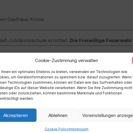
beim Gasthaus Krone
sef-Jubiläumsschule errichtet.
Die Freiwillige Feuerwehr
 bedeutendes Stück seines wirtschaftlichen Einzugsgebiete
Cookie-Zustimmung verwalten
ird fertiggestellt
der Anschluss Lavamünds an die Straße nach Bleiburg.
Ihnen ein optimales Erlebnis zu bieten, verwenden wir Technologien wie
kies, um Geräteinformationen zu speichern bzw. darauf zuzugreifen. Wenn 
sen Technologien zustimmen, können wir Daten wie das Surfverhalten oder
deutige IDs auf dieser Website verarbeiten. Wenn Sie Ihre Zustimmung nicht
eilen oder zurückziehen, können bestimmte Merkmale und Funktionen
inträchtigt werden.
Akzeptieren
Ablehnen
Voreinstellungen anzeig
kraftwerk Österreichs.
Kraftwerk Lavamünd wird nach der Fertigstellung der Oberli
geführt wird. Am Foto von 1943 zu sehen der enorme damal
Cookie Policy
Impressum