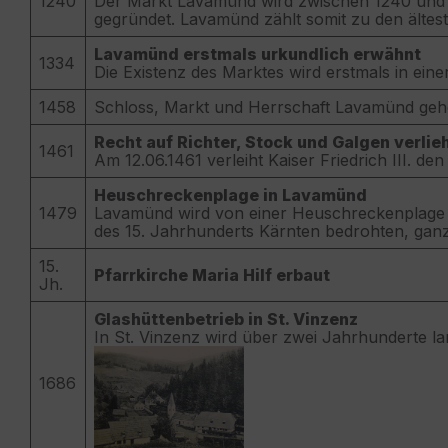
1240
Der Markt Lavamünd wird zwischen 1240 und 1
gegründet. Lavamünd zählt somit zu den ältes
Lavamünd erstmals urkundlich erwähnt
1334
Die Existenz des Marktes wird erstmals in ein
1458
Schloss, Markt und Herrschaft Lavamünd ge
Recht auf Richter, Stock und Galgen verlie
1461
Am 12.06.1461 verleiht Kaiser Friedrich III. 
Heuschreckenplage in Lavamünd
1479
Lavamünd wird von einer Heuschreckenplage h
des 15. Jahrhunderts Kärnten bedrohten, ganz
15.
Pfarrkirche Maria Hilf erbaut
Jh.
Glashüttenbetrieb in St. Vinzenz
In St. Vinzenz wird über zwei Jahrhunderte la
1686