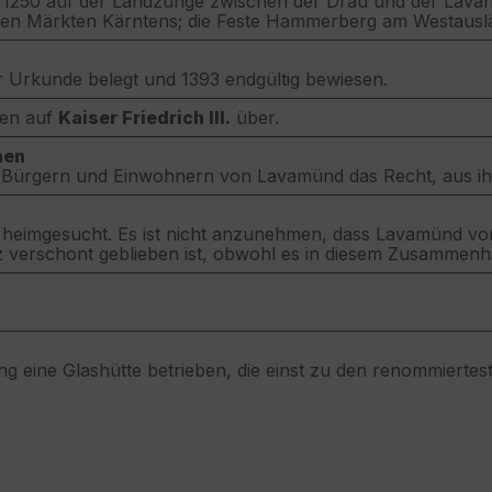
250 auf der Landzunge zwischen der Drau und der Lavant
ten Märkten Kärntens; die Feste Hammerberg am Westauslä
er Urkunde belegt und 1393 endgültig bewiesen.
hen auf
Kaiser Friedrich III.
über.
hen
den Bürgern und Einwohnern von Lavamünd das Recht, aus i
eimgesucht. Es ist nicht anzunehmen, dass Lavamünd von 
 verschont geblieben ist, obwohl es in diesem Zusammenha
ng eine Glashütte betrieben, die einst zu den renommierte