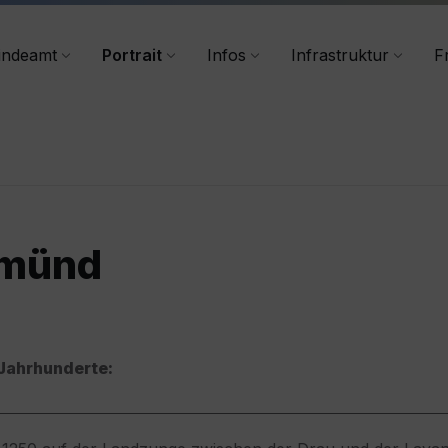
+43 4356/2555-40
indeamt
Portrait
Infos
Infrastruktur
Fr
amünd
 Jahrhunderte: