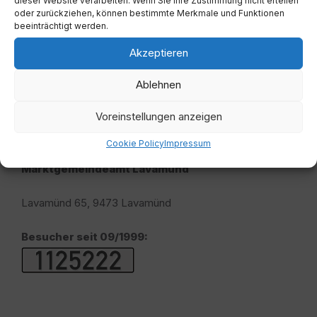
dieser Website verarbeiten. Wenn Sie Ihre Zustimmung nicht erteilen
oder zurückziehen, können bestimmte Merkmale und Funktionen
beeinträchtigt werden.
Akzeptieren
Ablehnen
Voreinstellungen anzeigen
Adresse
Cookie Policy
Impressum
Marktgemeindeamt Lavamünd
Lavamünd 65, 9473 Lavamünd
Besucher seit 09/1999: