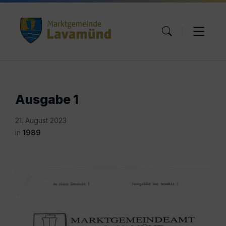
Skip
Skip
Skip
to
to
to
content
main
footer
navigation
Ausgabe 1
21. August 2023
in
1989