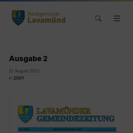
Skip
Skip
Skip
to
to
to
content
main
footer
navigation
Ausgabe 2
21. August 2023
in
2001