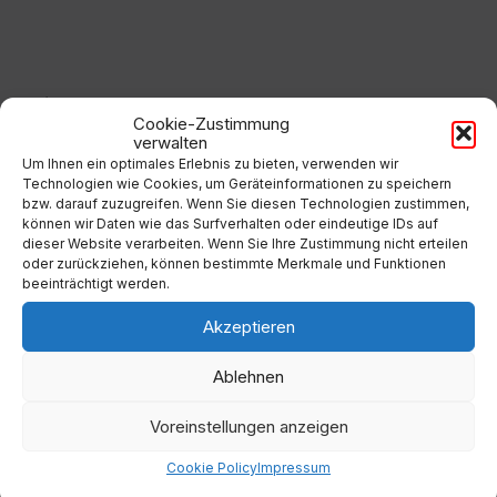
to
calendar
days
Filter
Cookie-Zustimmung
verwalten
Um Ihnen ein optimales Erlebnis zu bieten, verwenden wir
Von:
Technologien wie Cookies, um Geräteinformationen zu speichern
bzw. darauf zuzugreifen. Wenn Sie diesen Technologien zustimmen,
können wir Daten wie das Surfverhalten oder eindeutige IDs auf
dieser Website verarbeiten. Wenn Sie Ihre Zustimmung nicht erteilen
Bis:
oder zurückziehen, können bestimmte Merkmale und Funktionen
beeinträchtigt werden.
Filter
Akzeptieren
Ablehnen
Voreinstellungen anzeigen
Kategorien
Cookie Policy
Impressum
Keine Kategorien