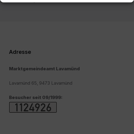
Adresse
Marktgemeindeamt Lavamünd
Lavamünd 65, 9473 Lavamünd
Besucher seit 09/1999: