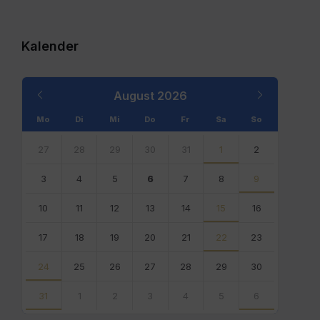
Kalender
Previous
Next
August
2026
Month
Month
Mo
Di
Mi
Do
Fr
Sa
So
Skip
calendar
27
28
29
30
31
1
2
days
3
4
5
6
7
8
9
10
11
12
13
14
15
16
17
18
19
20
21
22
23
24
25
26
27
28
29
30
31
1
2
3
4
5
6
Back