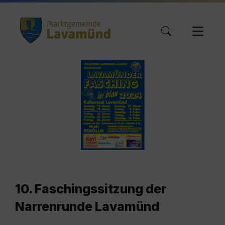
Skip
Skip
Skip
to
to
to
content
main
footer
navigation
10. Faschingssitzung der
Narrenrunde Lavamünd