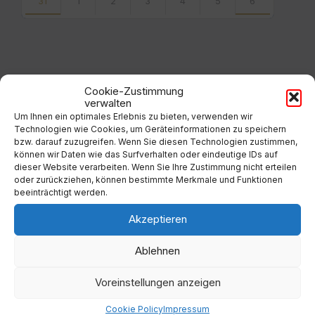
31
1
2
3
4
5
6
Back
to
calendar
days
Filter
Cookie-Zustimmung
verwalten
Um Ihnen ein optimales Erlebnis zu bieten, verwenden wir
Technologien wie Cookies, um Geräteinformationen zu speichern
Von:
bzw. darauf zuzugreifen. Wenn Sie diesen Technologien zustimmen,
können wir Daten wie das Surfverhalten oder eindeutige IDs auf
dieser Website verarbeiten. Wenn Sie Ihre Zustimmung nicht erteilen
oder zurückziehen, können bestimmte Merkmale und Funktionen
Bis:
beeinträchtigt werden.
Filter
Akzeptieren
Ablehnen
Voreinstellungen anzeigen
Kategorien
Cookie Policy
Impressum