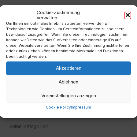
days
Cookie-Zustimmung
verwalten
Filter
Um Ihnen ein optimales Erlebnis zu bieten, verwenden wir
Technologien wie Cookies, um Geräteinformationen zu speichern
bzw. darauf zuzugreifen. Wenn Sie diesen Technologien zustimmen,
Von:
können wir Daten wie das Surfverhalten oder eindeutige IDs auf
dieser Website verarbeiten. Wenn Sie Ihre Zustimmung nicht erteilen
oder zurückziehen, können bestimmte Merkmale und Funktionen
beeinträchtigt werden.
Bis:
Akzeptieren
Filter
Ablehnen
Voreinstellungen anzeigen
Cookie Policy
Impressum
Kategorien
Keine Kategorien