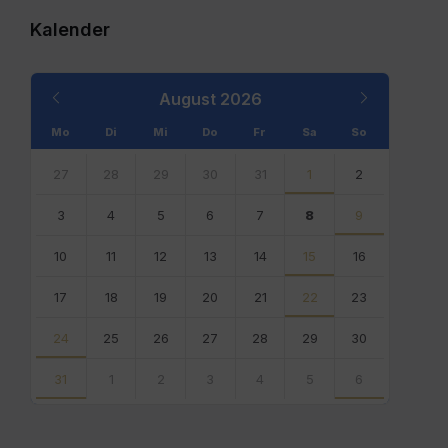
Kalender
Previous
Next
August
2026
Month
Month
Mo
Di
Mi
Do
Fr
Sa
So
Skip
calendar
27
28
29
30
31
1
2
days
3
4
5
6
7
8
9
10
11
12
13
14
15
16
17
18
19
20
21
22
23
24
25
26
27
28
29
30
31
1
2
3
4
5
6
Back
to
calendar