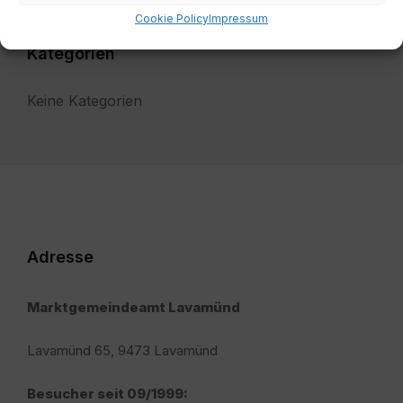
Cookie Policy
Impressum
Kategorien
Keine Kategorien
Adresse
Marktgemeindeamt Lavamünd
Lavamünd 65, 9473 Lavamünd
Besucher seit 09/1999: