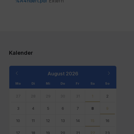
%A4ndert.pdf
Extern
Kalender
Previous
Next
August
2026
Month
Month
Mo
Di
Mi
Do
Fr
Sa
So
Skip
calendar
27
28
29
30
31
1
2
days
3
4
5
6
7
8
9
10
11
12
13
14
15
16
17
18
19
20
21
22
23