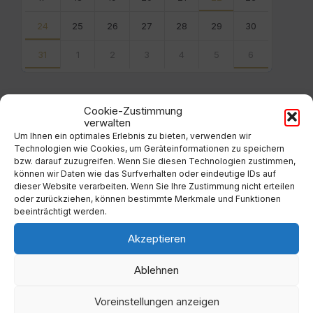
24
25
26
27
28
29
30
31
1
2
3
4
5
6
Back
to
calendar
Cookie-Zustimmung
days
verwalten
Um Ihnen ein optimales Erlebnis zu bieten, verwenden wir
Filter
Technologien wie Cookies, um Geräteinformationen zu speichern
bzw. darauf zuzugreifen. Wenn Sie diesen Technologien zustimmen,
können wir Daten wie das Surfverhalten oder eindeutige IDs auf
dieser Website verarbeiten. Wenn Sie Ihre Zustimmung nicht erteilen
Von:
oder zurückziehen, können bestimmte Merkmale und Funktionen
beeinträchtigt werden.
Bis:
Akzeptieren
Ablehnen
Filter
Voreinstellungen anzeigen