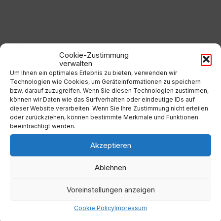
to
calendar
days
Filter
Cookie-Zustimmung
verwalten
Um Ihnen ein optimales Erlebnis zu bieten, verwenden wir
Von:
Technologien wie Cookies, um Geräteinformationen zu speichern
bzw. darauf zuzugreifen. Wenn Sie diesen Technologien zustimmen,
können wir Daten wie das Surfverhalten oder eindeutige IDs auf
dieser Website verarbeiten. Wenn Sie Ihre Zustimmung nicht erteilen
Bis:
oder zurückziehen, können bestimmte Merkmale und Funktionen
beeinträchtigt werden.
Filter
Akzeptieren
Ablehnen
Voreinstellungen anzeigen
Kategorien
Cookie Policy
Impressum
Keine Kategorien