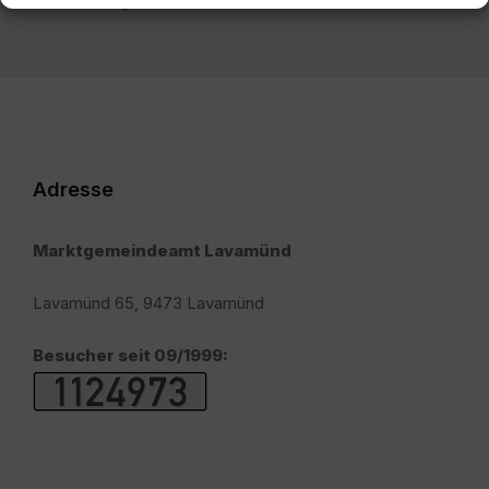
Adresse
Marktgemeindeamt Lavamünd
Lavamünd 65, 9473 Lavamünd
Besucher seit 09/1999: