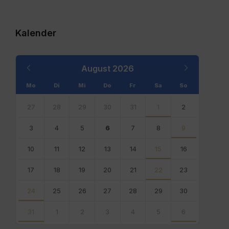
Kalender
Previous
Next
August
2026
Month
Month
Mo
Di
Mi
Do
Fr
Sa
So
Skip
calendar
27
28
29
30
31
1
2
days
3
4
5
6
7
8
9
10
11
12
13
14
15
16
17
18
19
20
21
22
23
24
25
26
27
28
29
30
31
1
2
3
4
5
6
Back