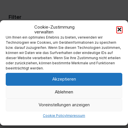
days
Filter
Cookie-Zustimmung
verwalten
Von:
Um Ihnen ein optimales Erlebnis zu bieten, verwenden wir
Technologien wie Cookies, um Geräteinformationen zu speichern
bzw. darauf zuzugreifen. Wenn Sie diesen Technologien zustimmen,
können wir Daten wie das Surfverhalten oder eindeutige IDs auf
Bis:
dieser Website verarbeiten. Wenn Sie Ihre Zustimmung nicht erteilen
oder zurückziehen, können bestimmte Merkmale und Funktionen
beeinträchtigt werden.
Filter
Akzeptieren
Ablehnen
Kategorien
Voreinstellungen anzeigen
Cookie Policy
Impressum
Keine Kategorien