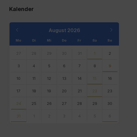
Kalender
Previous
Next
August
2026
Month
Month
Mo
Di
Mi
Do
Fr
Sa
So
Skip
calendar
27
28
29
30
31
1
2
days
3
4
5
6
7
8
9
10
11
12
13
14
15
16
17
18
19
20
21
22
23
24
25
26
27
28
29
30
31
1
2
3
4
5
6
Back
to
calendar