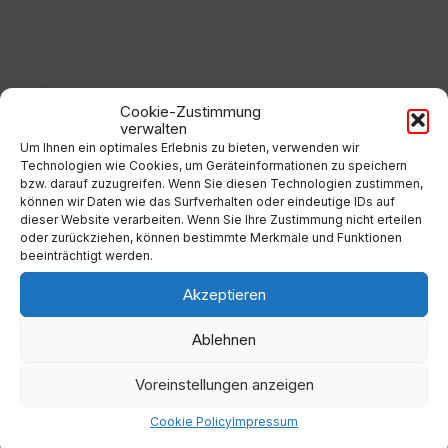
to
calendar
days
Filter
Cookie-Zustimmung
verwalten
Um Ihnen ein optimales Erlebnis zu bieten, verwenden wir
Von:
Technologien wie Cookies, um Geräteinformationen zu speichern
bzw. darauf zuzugreifen. Wenn Sie diesen Technologien zustimmen,
können wir Daten wie das Surfverhalten oder eindeutige IDs auf
dieser Website verarbeiten. Wenn Sie Ihre Zustimmung nicht erteilen
Bis:
oder zurückziehen, können bestimmte Merkmale und Funktionen
beeinträchtigt werden.
Filter
Akzeptieren
Ablehnen
Voreinstellungen anzeigen
Kategorien
Cookie Policy
Impressum
Keine Kategorien