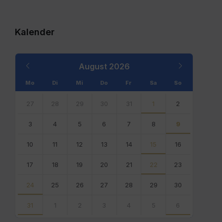
Kalender
Previous
Next
August
2026
Month
Month
Mo
Di
Mi
Do
Fr
Sa
So
Skip
calendar
27
28
29
30
31
1
2
days
3
4
5
6
7
8
9
10
11
12
13
14
15
16
17
18
19
20
21
22
23
24
25
26
27
28
29
30
31
1
2
3
4
5
6
Back