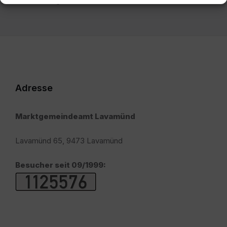
Adresse
Marktgemeindeamt Lavamünd
Lavamünd 65, 9473 Lavamünd
Besucher seit 09/1999: