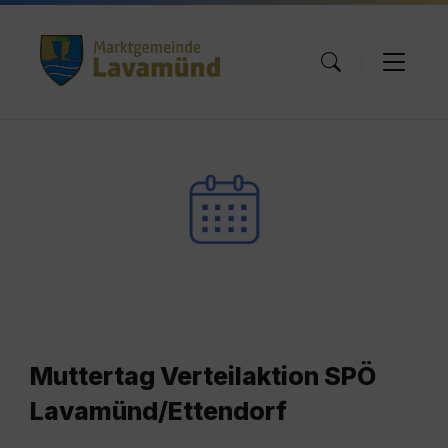
Skip
Skip
Skip
to
to
to
content
main
footer
navigation
Muttertag Verteilaktion SPÖ
Lavamünd/Ettendorf