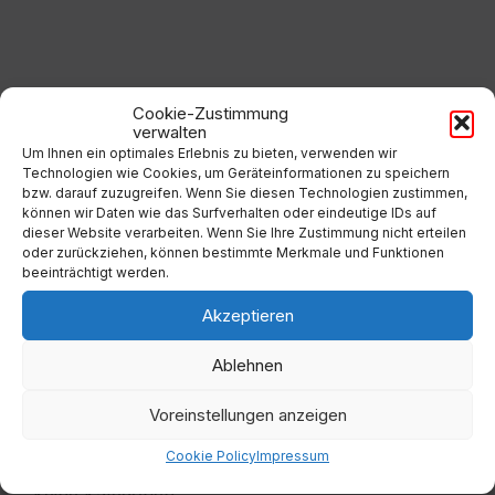
to
calendar
days
Filter
Cookie-Zustimmung
verwalten
Um Ihnen ein optimales Erlebnis zu bieten, verwenden wir
Technologien wie Cookies, um Geräteinformationen zu speichern
Von:
bzw. darauf zuzugreifen. Wenn Sie diesen Technologien zustimmen,
können wir Daten wie das Surfverhalten oder eindeutige IDs auf
dieser Website verarbeiten. Wenn Sie Ihre Zustimmung nicht erteilen
Bis:
oder zurückziehen, können bestimmte Merkmale und Funktionen
beeinträchtigt werden.
Filter
Akzeptieren
Ablehnen
Voreinstellungen anzeigen
Kategorien
Cookie Policy
Impressum
Keine Kategorien