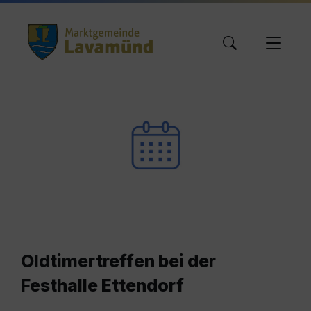
Skip
Skip
Skip
to
to
to
content
main
footer
navigation
Oldtimertreffen bei der
Festhalle Ettendorf