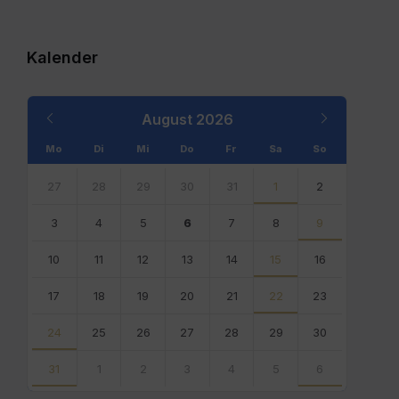
Kalender
Previous
Next
August
2026
Month
Month
Mo
Di
Mi
Do
Fr
Sa
So
Skip
calendar
27
28
29
30
31
1
2
days
3
4
5
6
7
8
9
10
11
12
13
14
15
16
17
18
19
20
21
22
23
24
25
26
27
28
29
30
31
1
2
3
4
5
6
Back