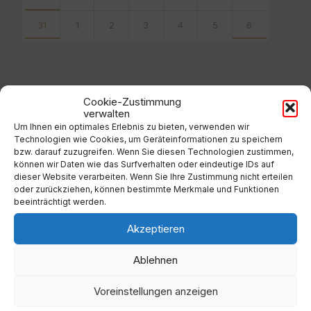
31
1
2
3
4
5
6
Back
to
calendar
days
Cookie-Zustimmung
Filter
verwalten
Um Ihnen ein optimales Erlebnis zu bieten, verwenden wir
Technologien wie Cookies, um Geräteinformationen zu speichern
bzw. darauf zuzugreifen. Wenn Sie diesen Technologien zustimmen,
Von:
können wir Daten wie das Surfverhalten oder eindeutige IDs auf
dieser Website verarbeiten. Wenn Sie Ihre Zustimmung nicht erteilen
oder zurückziehen, können bestimmte Merkmale und Funktionen
beeinträchtigt werden.
Bis:
Akzeptieren
Filter
Ablehnen
Voreinstellungen anzeigen