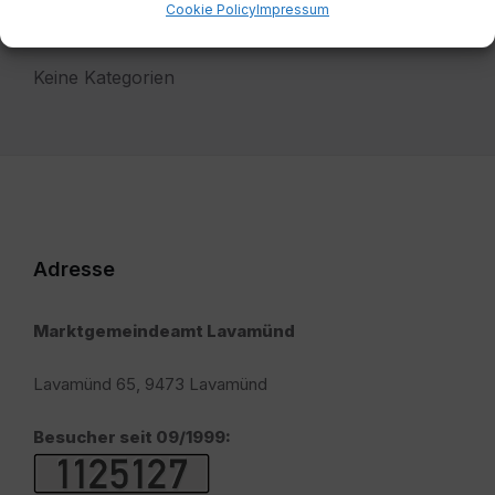
Cookie Policy
Impressum
Kategorien
Keine Kategorien
Adresse
Marktgemeindeamt Lavamünd
Lavamünd 65, 9473 Lavamünd
Besucher seit 09/1999: