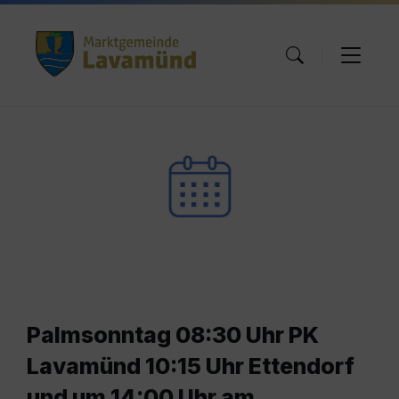
Skip
Skip
Skip
to
to
to
content
main
footer
navigation
Palmsonntag 08:30 Uhr PK
Lavamünd 10:15 Uhr Ettendorf
und um 14:00 Uhr am