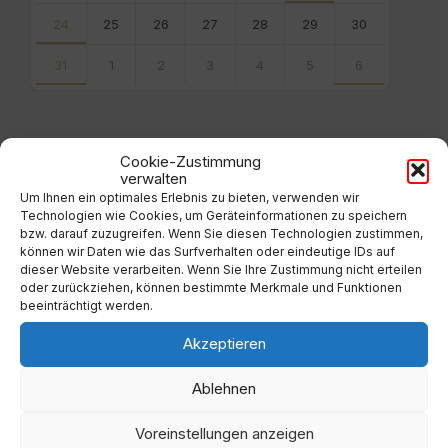
24
25
26
27
28
29
30
31
1
2
3
4
5
6
Back
to
calendar
days
Cookie-Zustimmung
verwalten
Filter
Um Ihnen ein optimales Erlebnis zu bieten, verwenden wir
Technologien wie Cookies, um Geräteinformationen zu speichern
bzw. darauf zuzugreifen. Wenn Sie diesen Technologien zustimmen,
können wir Daten wie das Surfverhalten oder eindeutige IDs auf
Von:
dieser Website verarbeiten. Wenn Sie Ihre Zustimmung nicht erteilen
oder zurückziehen, können bestimmte Merkmale und Funktionen
beeinträchtigt werden.
Bis:
Akzeptieren
Filter
Ablehnen
Voreinstellungen anzeigen