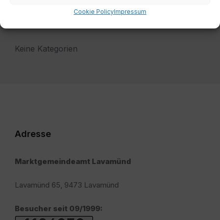
Cookie Policy
Impressum
Kategorien
Keine Kategorien
Adresse
Marktgemeindeamt Lavamünd
Lavamünd 65, 9473 Lavamünd
Besucher seit 09/1999: