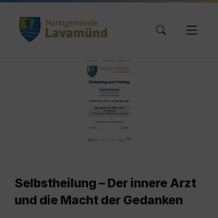
Skip
Skip
Skip
to
to
to
content
main
footer
navigation
Selbstheilung – Der innere Arzt
und die Macht der Gedanken