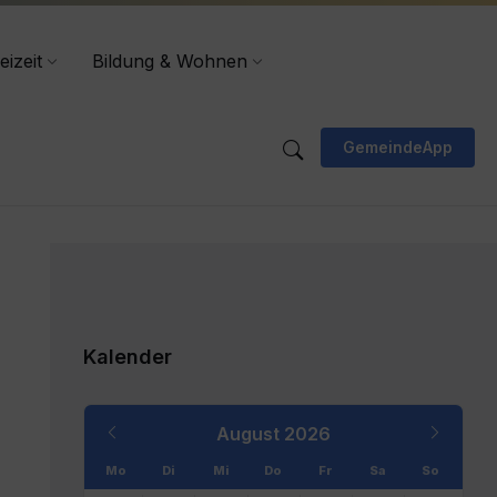
eizeit
Bildung & Wohnen
GemeindeApp
Kalender
Previous
Next
August
2026
Month
Month
Mo
Di
Mi
Do
Fr
Sa
So