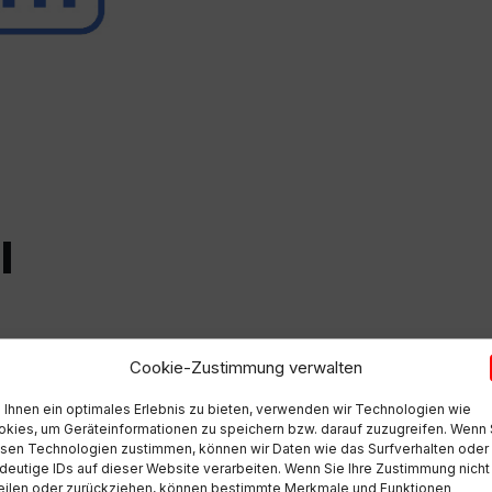
l
Cookie-Zustimmung verwalten
Ihnen ein optimales Erlebnis zu bieten, verwenden wir Technologien wie
kies, um Geräteinformationen zu speichern bzw. darauf zuzugreifen. Wenn 
sen Technologien zustimmen, können wir Daten wie das Surfverhalten oder
deutige IDs auf dieser Website verarbeiten. Wenn Sie Ihre Zustimmung nicht
eilen oder zurückziehen, können bestimmte Merkmale und Funktionen