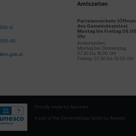
Amtszeiten
Parteienverkehr (Öffnu
des Gemeindeamtes)
2555-0
Montag bis Freitag 08.00
Uhr
2555-40
Amtsstunden:
Montag bis Donnerstag
07.30 bis 16.00 Uhr
ktn.gde.at
Freitag: 07.30 bis 13.00 Uhr
Proudly made by Alpsware
A part of the GemeindeApp family by Axandu