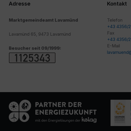
Adresse
Kontakt
Marktgemeindeamt Lavamünd
Telefon
+43 4356/
Fax
Lavamünd 65, 9473 Lavamünd
+43 4356/
E-Mail
Besucher seit 09/1999:
lavamuend@