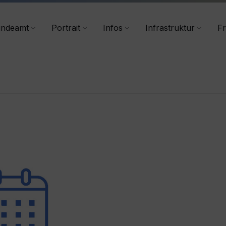
+43 4356/2555-40
indeamt
Portrait
Infos
Infrastruktur
Fr