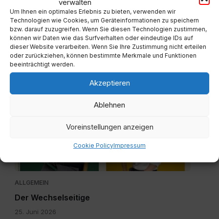
verwalten
Registrierung_.pdf
Um Ihnen ein optimales Erlebnis zu bieten, verwenden wir
Technologien wie Cookies, um Geräteinformationen zu speichern
bzw. darauf zuzugreifen. Wenn Sie diesen Technologien zustimmen,
können wir Daten wie das Surfverhalten oder eindeutige IDs auf
ALLGEMEIN
dieser Website verarbeiten. Wenn Sie Ihre Zustimmung nicht erteilen
oder zurückziehen, können bestimmte Merkmale und Funktionen
ID Austria Registrierung beim Gemeindeamt
beeinträchtigt werden.
Lavamünd
Akzeptieren
25. Juni 2026
Ablehnen
Der
Voreinstellungen anzeigen
Wechselseitige
Plakat.pdf
Cookie Policy
Impressum
ALLGEMEIN
Der Wechselseitige
25. Juni 2026