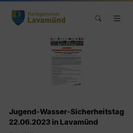
Skip
Skip
Skip
to
to
to
content
main
footer
navigation
Jugend-Wasser-Sicherheitstag
22.06.2023 in Lavamünd