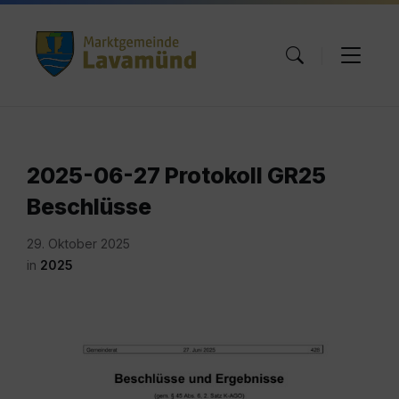
Skip
Skip
Skip
to
to
to
content
main
footer
navigation
2025-06-27 Protokoll GR25
Beschlüsse
29. Oktober 2025
in
2025