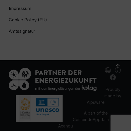
Impressum
Cookie Policy (EU)
Amtssignatur
Proudly
made by
Alpsware
A part of the
GemeindeApp family by
Axandu