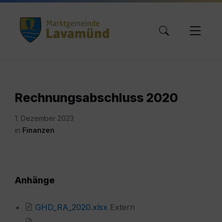
Skip
Skip
Skip
to
to
to
content
main
footer
navigation
Rechnungsabschluss 2020
1. Dezember 2023
in
Finanzen
Anhänge
GHD_RA_2020.xlsx
Extern