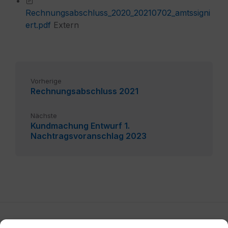
Rechnungsabschluss_2020_20210702_amtssigni
ert.pdf
Extern
Vorherige
Rechnungsabschluss 2021
Nächste
Kundmachung Entwurf 1.
Nachtragsvoranschlag 2023