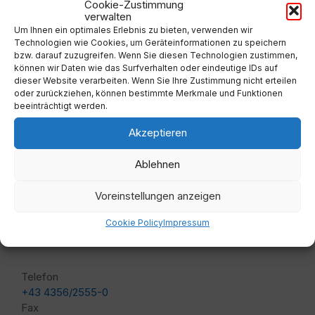
Cookie-Zustimmung
verwalten
Um Ihnen ein optimales Erlebnis zu bieten, verwenden wir
Adresse
Technologien wie Cookies, um Geräteinformationen zu speichern
bzw. darauf zuzugreifen. Wenn Sie diesen Technologien zustimmen,
können wir Daten wie das Surfverhalten oder eindeutige IDs auf
Marktgemeindeamt Lavamünd
dieser Website verarbeiten. Wenn Sie Ihre Zustimmung nicht erteilen
oder zurückziehen, können bestimmte Merkmale und Funktionen
beeinträchtigt werden.
Lavamünd 65, 9473 Lavamünd
Akzeptieren
Besucher seit 09/1999:
Ablehnen
Voreinstellungen anzeigen
Cookie Policy
Impressum
Kontakt
Telefon
+43 4356/2555-0
Fax