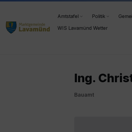
Skip
Skip
Skip
lavamuend@ktn.gde.at
+43 4356/2555-0
to
to
to
content
main
footer
Amtstafel
Politik
Geme
navigation
WIS Lavamünd Wetter
Ing. Chris
Bauamt