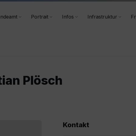
+43 4356/2555-40
indeamt
Portrait
Infos
Infrastruktur
Fr
tian Plösch
Kontakt