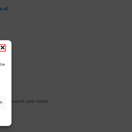
e.at
Sie
 im Bauamt und vieles
en