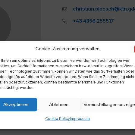
christian.ploesch@ktn.gd
+43 4356 255517
Cookie-Zustimmung verwalten
Ihnen ein optimales Erlebnis zu bieten, verwenden wir Technologien wie
kies, um Geräteinformationen zu speichern bzw. darauf zuzugreifen. Wenn 
sen Technologien zustimmen, können wir Daten wie das Surfverhalten oder
deutige IDs auf dieser Website verarbeiten. Wenn Sie Ihre Zustimmung nicht
eilen oder zurückziehen, können bestimmte Merkmale und Funktionen
inträchtigt werden.
g, Straßenangelegenheiten, Urlaubsverwaltung, Mitarbeit
Akzeptieren
Ablehnen
Voreinstellungen anzeig
Cookie Policy
Impressum