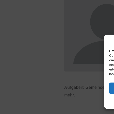
Um 
Coo
die
ein
ert
bee
Aufgaben: Gemeindezeitun
mehr.