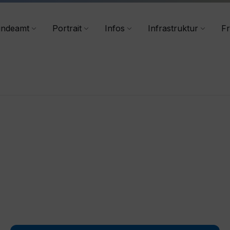
+43 4356/2555-40
indeamt
Portrait
Infos
Infrastruktur
Fr