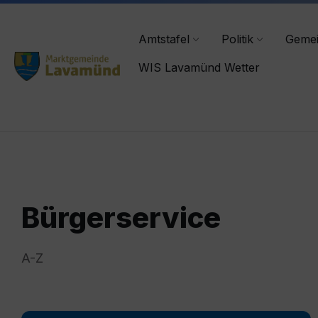
Skip
Skip
Skip
lavamuend@ktn.gde.at
+43 4356/2555-0
to
to
to
content
main
footer
Amtstafel
Politik
Geme
navigation
WIS Lavamünd Wetter
Bürgerservice
A-Z