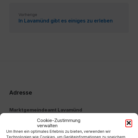
Vorherige
In Lavamünd gibt es einiges zu erleben
Adresse
Marktgemeindeamt Lavamünd
Cookie-Zustimmung
Lavamünd 65, 9473 Lavamünd
verwalten
Um Ihnen ein optimales Erlebnis zu bieten, verwenden wir
Technologien wie Cookies, um Geräteinformationen zu speichern