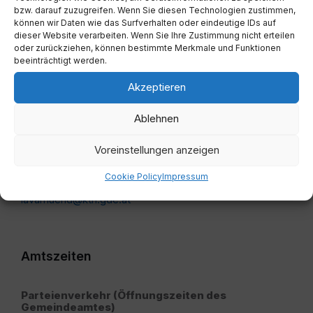
Besucher seit 09/1999:
bzw. darauf zuzugreifen. Wenn Sie diesen Technologien zustimmen,
können wir Daten wie das Surfverhalten oder eindeutige IDs auf
dieser Website verarbeiten. Wenn Sie Ihre Zustimmung nicht erteilen
oder zurückziehen, können bestimmte Merkmale und Funktionen
beeinträchtigt werden.
Kontakt
Akzeptieren
Ablehnen
Telefon
+43 4356/2555-0
Voreinstellungen anzeigen
Fax
+43 4356/2555-40
Cookie Policy
Impressum
E-Mail
lavamuend@ktn.gde.at
Amtszeiten
Parteienverkehr (Öffnungszeiten des
Gemeindeamtes)