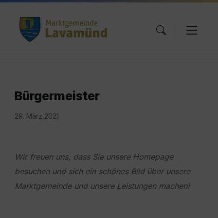
Skip
Skip
Skip
to
to
to
content
main
footer
navigation
Bürgermeister
29. März 2021
Wir freuen uns, dass Sie unsere Homepage
besuchen und sich ein schönes Bild über unsere
Marktgemeinde und unsere Leistungen machen!