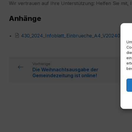
Wir vertrauen auf Ihre Unterstützung: Helfen Sie mit,
Anhänge
430_2024_Infoblatt_Einbrueche_A4_V20240913.
Um 
Coo
die
ein
ert
Vorherige
bee
Die Weihnachtsausgabe der
Gemeindezeitung ist online!