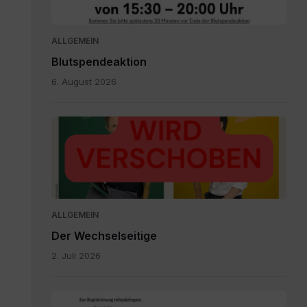
Lavamünd
KH
(002).pdf
ALLGEMEIN
Blutspendeaktion
6. August 2026
Der
Wechselseitige
verschoben.png
ALLGEMEIN
Der Wechselseitige
2. Juli 2026
ID