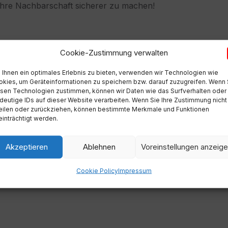
 Ihre Nachbarschaft sicherer zu machen!
Cookie-Zustimmung verwalten
pdf
Extern
Ihnen ein optimales Erlebnis zu bieten, verwenden wir Technologien wie
kies, um Geräteinformationen zu speichern bzw. darauf zuzugreifen. Wenn 
sen Technologien zustimmen, können wir Daten wie das Surfverhalten oder
deutige IDs auf dieser Website verarbeiten. Wenn Sie Ihre Zustimmung nicht
eilen oder zurückziehen, können bestimmte Merkmale und Funktionen
Nächste
inträchtigt werden.
Entwurf 1. Nachtragsvoranschlag 2024
Akzeptieren
Ablehnen
Voreinstellungen anzeig
Cookie Policy
Impressum