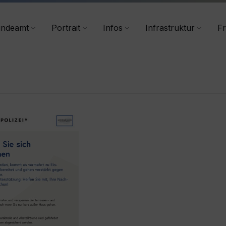
+43 4356/2555-40
indeamt
Portrait
Infos
Infrastruktur
Fr