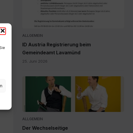
Austria
Registrierung_.pdf
ALLGEMEIN
ID Austria Registrierung beim
Sie
Gemeindeamt Lavamünd
25. Juni 2026
Der
en
Wechselseitige
Plakat.pdf
ALLGEMEIN
Der Wechselseitige