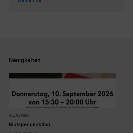
Neuigkeiten
Gemeinde
Lavamünd
-
Lavamünd
KH
(002).pdf
ALLGEMEIN
Blutspendeaktion
6. August 2026