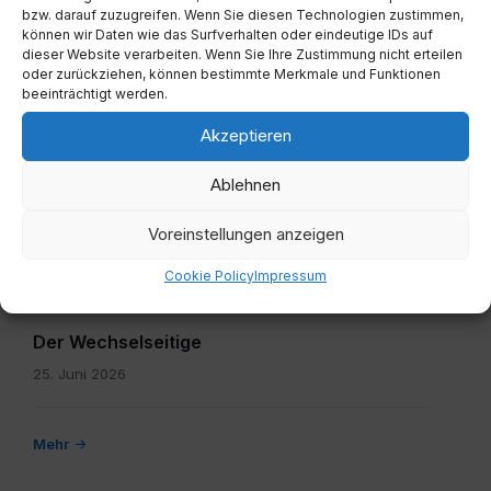
ALLGEMEIN
bzw. darauf zuzugreifen. Wenn Sie diesen Technologien zustimmen,
ID Austria Registrierung beim Gemeindeamt
können wir Daten wie das Surfverhalten oder eindeutige IDs auf
dieser Website verarbeiten. Wenn Sie Ihre Zustimmung nicht erteilen
Lavamünd
oder zurückziehen, können bestimmte Merkmale und Funktionen
beeinträchtigt werden.
25. Juni 2026
Akzeptieren
Der
Ablehnen
Wechselseitige
Plakat.pdf
Voreinstellungen anzeigen
Cookie Policy
Impressum
ALLGEMEIN
Der Wechselseitige
25. Juni 2026
Mehr