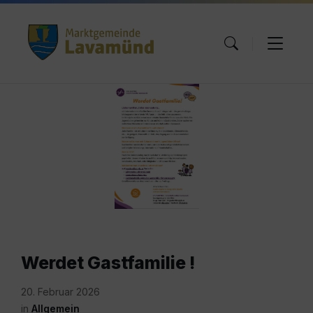
Skip
Skip
Skip
to
to
to
content
main
footer
navigation
familien.jpg
Werdet Gastfamilie !
20. Februar 2026
in
Allgemein