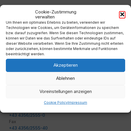
Adresse
Cookie-Zustimmung
verwalten
Um Ihnen ein optimales Erlebnis zu bieten, verwenden wir
Marktgemeindeamt Lavamünd
Technologien wie Cookies, um Geräteinformationen zu speichern
bzw. darauf zuzugreifen. Wenn Sie diesen Technologien zustimmen,
können wir Daten wie das Surfverhalten oder eindeutige IDs auf
Lavamünd 65, 9473 Lavamünd
dieser Website verarbeiten. Wenn Sie Ihre Zustimmung nicht erteilen
oder zurückziehen, können bestimmte Merkmale und Funktionen
Besucher seit 09/1999:
beeinträchtigt werden.
Akzeptieren
Ablehnen
Voreinstellungen anzeigen
Kontakt
Cookie Policy
Impressum
Telefon
+43 4356/2555-0
Fax
+43 4356/2555-40