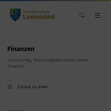
Skip
Skip
Skip
to
to
to
content
main
footer
navigation
Finanzen
Voranschlag, Rechnungsabschlüsse sowie
Entwürfe
Zurück zu Allen