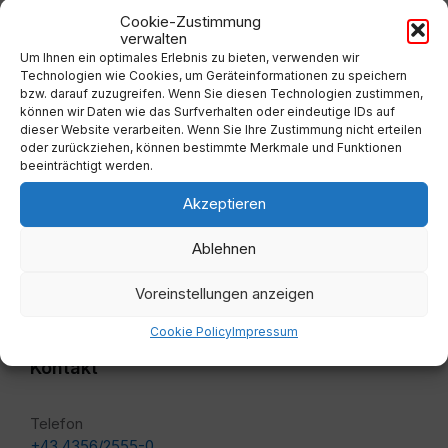
Cookie-Zustimmung
verwalten
Um Ihnen ein optimales Erlebnis zu bieten, verwenden wir
Technologien wie Cookies, um Geräteinformationen zu speichern
Adresse
bzw. darauf zuzugreifen. Wenn Sie diesen Technologien zustimmen,
können wir Daten wie das Surfverhalten oder eindeutige IDs auf
dieser Website verarbeiten. Wenn Sie Ihre Zustimmung nicht erteilen
Marktgemeindeamt Lavamünd
oder zurückziehen, können bestimmte Merkmale und Funktionen
beeinträchtigt werden.
Lavamünd 65, 9473 Lavamünd
Akzeptieren
Besucher seit 09/1999:
Ablehnen
Voreinstellungen anzeigen
Cookie Policy
Impressum
Kontakt
Telefon
+43 4356/2555-0