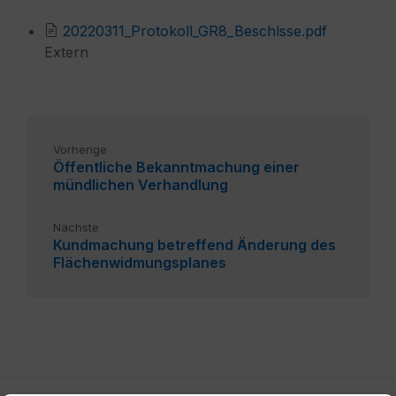
20220311_Protokoll_GR8_Beschlsse.pdf
Extern
Vorherige
Öffentliche Bekanntmachung einer
mündlichen Verhandlung
Nächste
Kundmachung betreffend Änderung des
Flächenwidmungsplanes