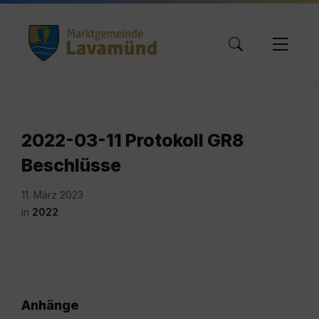
Skip
Skip
Skip
to
to
to
content
main
footer
navigation
2022-03-11 Protokoll GR8
Beschlüsse
11. März 2023
in
2022
Anhänge