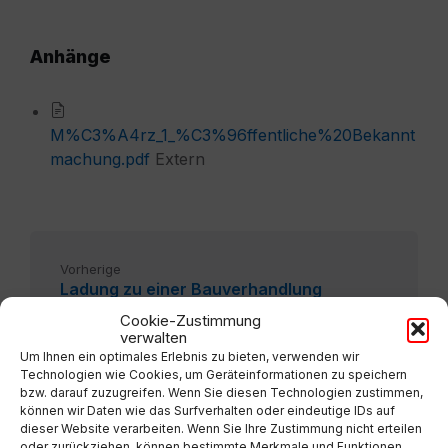
Anhänge
M%C3%A4rz_1_%C3%96ffentliche%20Bekannt
machung.pdf
Extern
Vorherige
Ladung zu einer Bauverhandlung
Cookie-Zustimmung
verwalten
Nächste
2022-03-11 Protokoll GR8 Beschlüsse
Um Ihnen ein optimales Erlebnis zu bieten, verwenden wir
Technologien wie Cookies, um Geräteinformationen zu speichern
bzw. darauf zuzugreifen. Wenn Sie diesen Technologien zustimmen,
können wir Daten wie das Surfverhalten oder eindeutige IDs auf
dieser Website verarbeiten. Wenn Sie Ihre Zustimmung nicht erteilen
oder zurückziehen, können bestimmte Merkmale und Funktionen