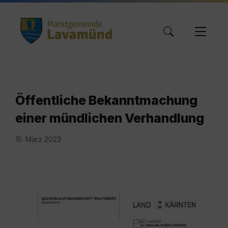
Skip
Skip
Skip
to
to
to
content
main
footer
navigation
Öffentliche Bekanntmachung
einer mündlichen Verhandlung
15. März 2023